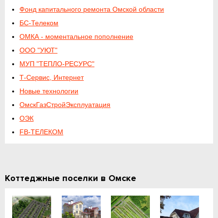
Фонд капитального ремонта Омской области
БС-Телеком
ОМКА - моментальное пополнение
ООО "УЮТ"
МУП "ТЕПЛО-РЕСУРС"
Т-Сервис, Интернет
Новые технологии
ОмскГазСтройЭксплуатация
ОЭК
FB-ТЕЛЕКОМ
Коттеджные поселки в Омске
Коттеджный
Коттеджный
Коттеджный
Ко
поселок
поселок
поселок
по
"Троице"
"Диоген"
"Пушкинъ"
"Я