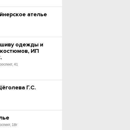
айнерское ателье
ошиву одежды и
 костюмов, ИП
.
роспект, 41
ёголева Г.С.
елье
спект, 18г