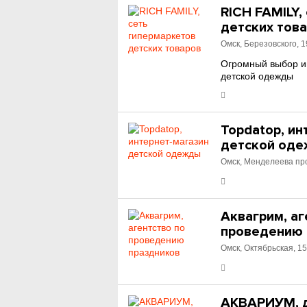
RICH FAMILY,
детских тов
Омск, Березовского, 1
Огромный выбор иг
детской одежды
Topdatop, ин
детской од
Омск, Менделеева про
Аквагрим, аг
проведению 
Омск, Октябрьская, 1
АКВАРИУМ, д