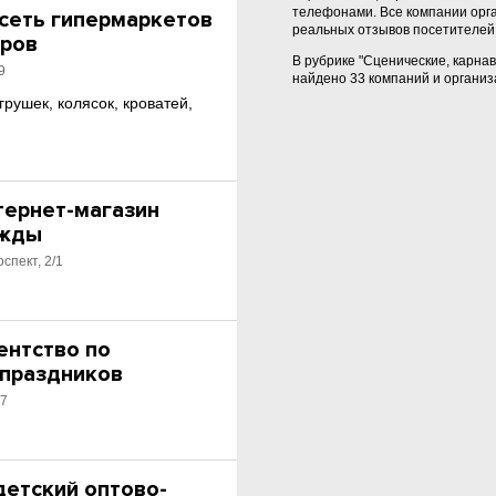
телефонами. Все компании орг
 сеть гипермаркетов
реальных отзывов посетителей 
аров
В рубрике "Сценические, карна
9
найдено 33 компаний и организ
рушек, колясок, кроватей,
тернет-магазин
ежды
спект, 2/1
ентство по
праздников
57
етский оптово-