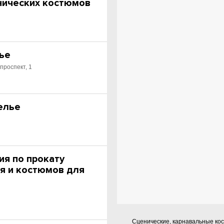
нических костюмов
лье
проспект, 1
телье
ия по прокату
я и костюмов для
Сценические, карнавальные кос