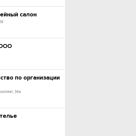
ейный салон
28
 ООО
ство по организации
роспект, 34а
ателье