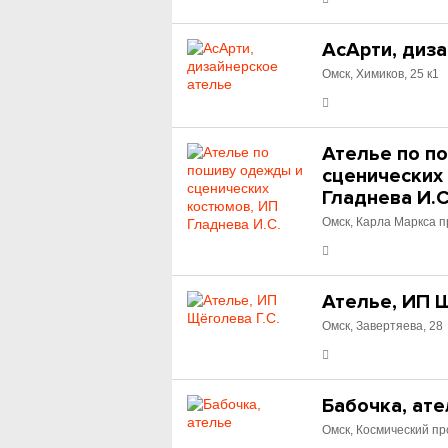
АсАрти, диз
Омск, Химиков, 25 к1
Ателье по п
сценических
Гладнева И.С
Омск, Карла Маркса п
Ателье, ИП Щ
Омск, Завертяева, 28
Бабочка, ат
Омск, Космический про