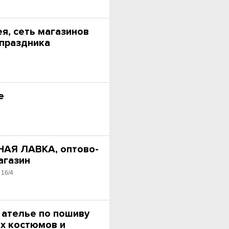
я, сеть магазинов
 праздника
е
АЯ ЛАВКА, оптово-
агазин
 16/4
 ателье по пошиву
х костюмов и