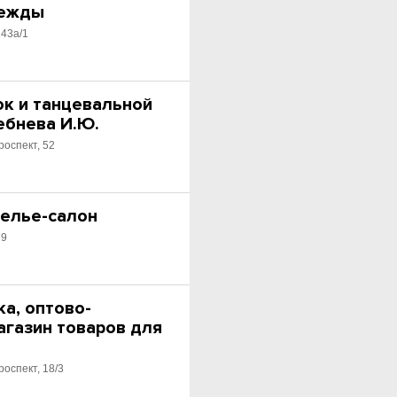
дежды
143а/1
ок и танцевальной
ебнева И.Ю.
роспект, 52
телье-салон
79
а, оптово-
агазин товаров для
роспект, 18/3