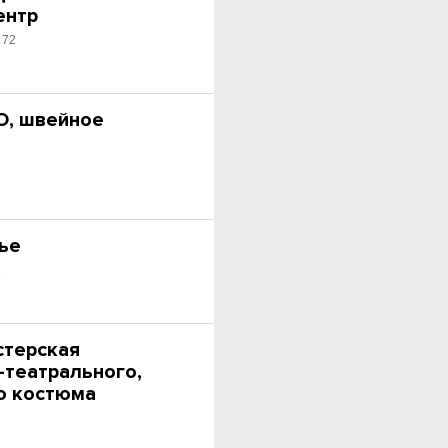
ентр
 72
О, швейное
лье
1
стерская
-театрального,
о костюма