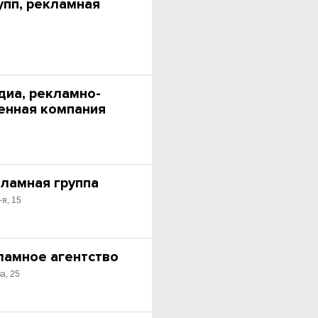
упп, рекламная
иа, рекламно-
енная компания
кламная группа
-я, 15
ламное агентство
а, 25