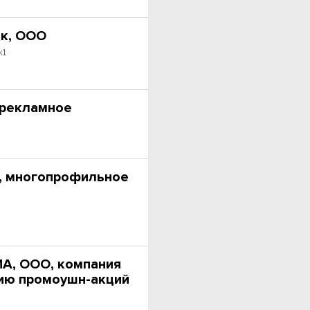
к, ООО
к1
 рекламное
, многопрофильное
1
А, ООО, компания
ию промоушн-акций