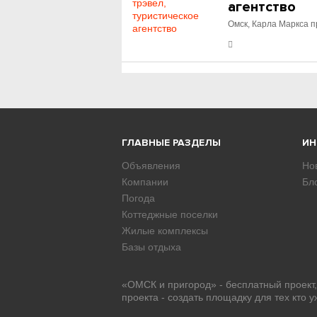
агентство
Омск, Карла Маркса п
ГЛАВНЫЕ РАЗДЕЛЫ
И
Объявления
Но
Компании
Бл
Погода
Коттеджные поселки
Жилые комплексы
Базы отдыха
«ОМСК и пригород» - бесплатный проект
проекта - создать площадку для тех кто 