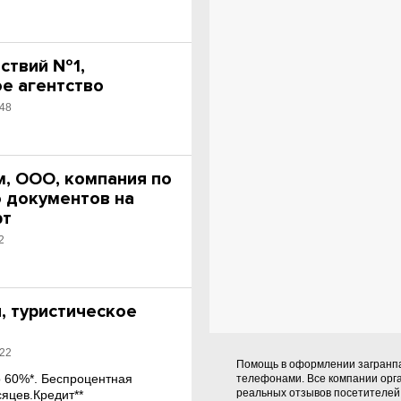
ствий №1,
ое агентство
 48
м, ООО, компания по
 документов на
рт
2
, туристическое
 22
Помощь в оформлении загранпа
о 60%*. Беспроцентная
телефонами. Все компании орг
реальных отзывов посетителей 
сяцев.Кредит**