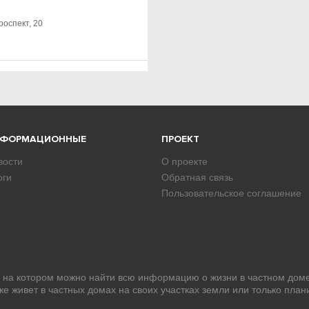
роспект, 20
НФОРМАЦИОННЫЕ
ПРОЕКТ
вости
О проекте
оги
Обратная связь
Пользовательское соглашение
, на котором можно найти всю информацию о жизни в частном доме
уже живет в частных домах на своих участках земли или только план