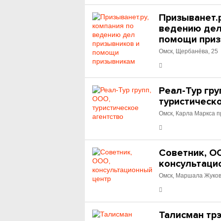
Призыванет.р
ведению дел
помощи при
Омск, Щербанёва, 25
Реал-Тур гру
туристическ
Омск, Карла Маркса п
Советник, О
консультаци
Омск, Маршала Жукова
Талисман трэ