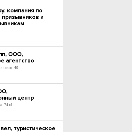
у, компания по
 призывников и
зывникам
пп, ООО,
ое агентство
роспект, 49
ОО,
онный центр
, 74 к1
вел, туристическое