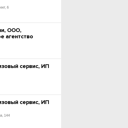
ект, 6
ни, ООО,
ое агентство
изовый сервис, ИП
изовый сервис, ИП
.
а, 144