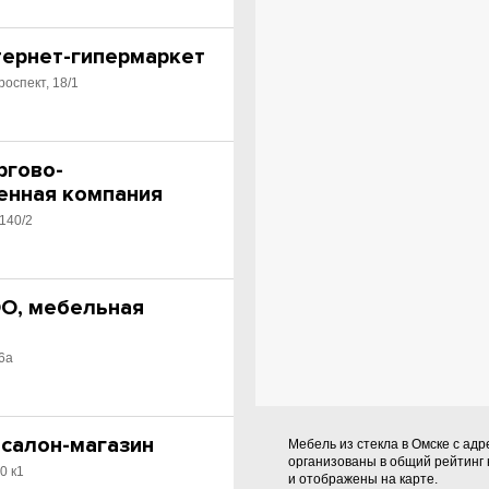
тернет-гипермаркет
роспект, 18/1
оргово-
енная компания
 140/2
ОО, мебельная
6а
 салон-магазин
Мебель из стекла в Омске с ад
организованы в общий рейтинг
0 к1
и отображены на карте.