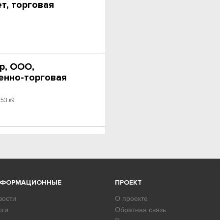
т, торговая
р, ООО,
енно-торговая
153 к9
НФОРМАЦИОННЫЕ
ПРОЕКТ
вости
О проекте
оги
Обратная связь