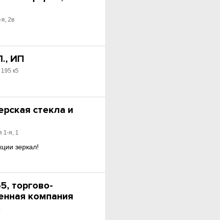
я, 2в
., ИП
 195 к5
ерская стекла и
 1-я, 1
ции зеркал!
5, торгово-
енная компания
Б