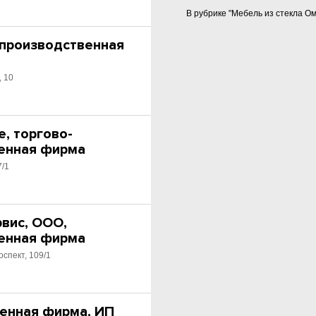
В рубрике "Мебель из стекла О
 производственная
, 10
, торгово-
енная фирма
7/1
вис, ООО,
енная фирма
оспект, 109/1
енная фирма, ИП