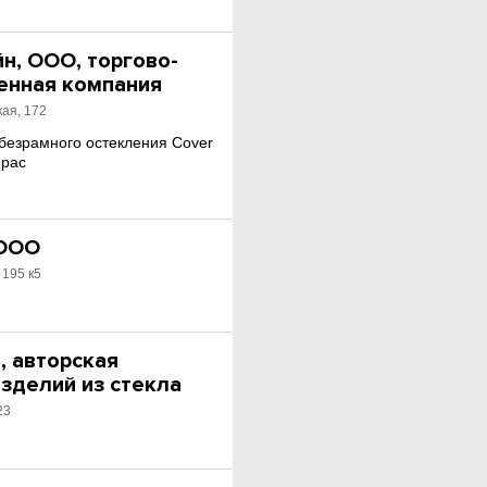
н, ООО, торгово-
енная компания
ая, 172
безрамного остекления Cover
ррас
 ООО
 195 к5
, авторская
зделий из стекла
23