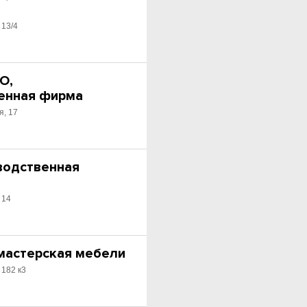
 13/4
О,
енная фирма
я, 17
зводственная
 14
мастерская мебели
 182 к3