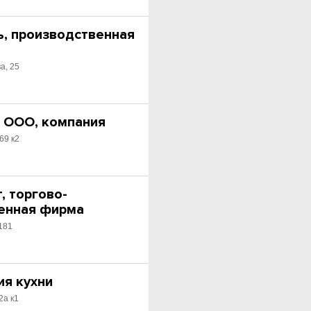
, производственная
а, 25
 ООО, компания
69 к2
, торгово-
енная фирма
181
ия кухни
2а к1