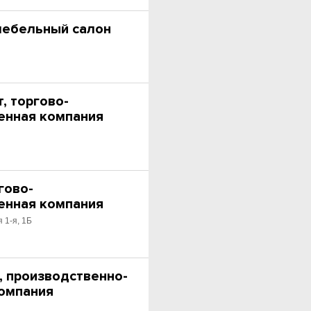
мебельный салон
, торгово-
енная компания
1
гово-
енная компания
 1-я, 1Б
, производственно-
омпания