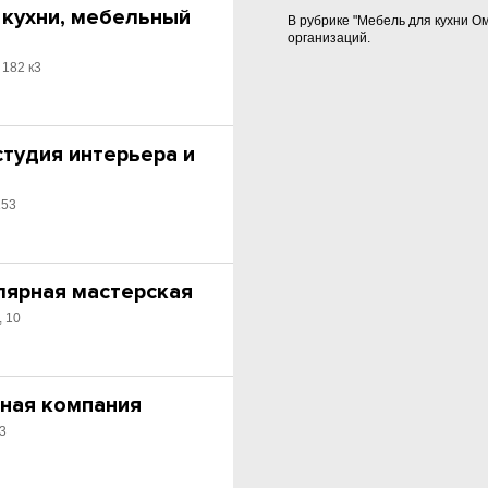
 кухни, мебельный
В рубрике "Мебель для кухни О
организаций.
 182 к3
студия интерьера и
153
лярная мастерская
, 10
ьная компания
 3