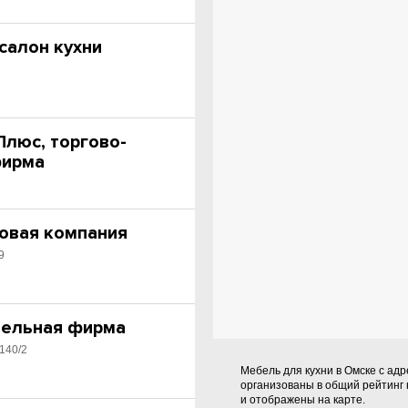
салон кухни
люс, торгово-
фирма
рговая компания
9
бельная фирма
 140/2
Мебель для кухни в Омске с ад
организованы в общий рейтинг
и отображены на карте.