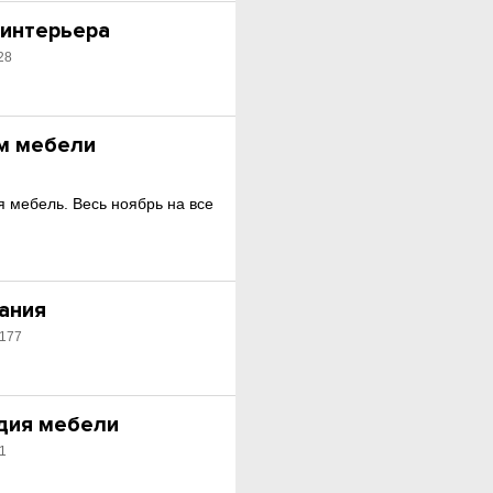
 интерьера
28
м мебели
я мебель. Весь ноябрь на все
пания
 177
удия мебели
к1