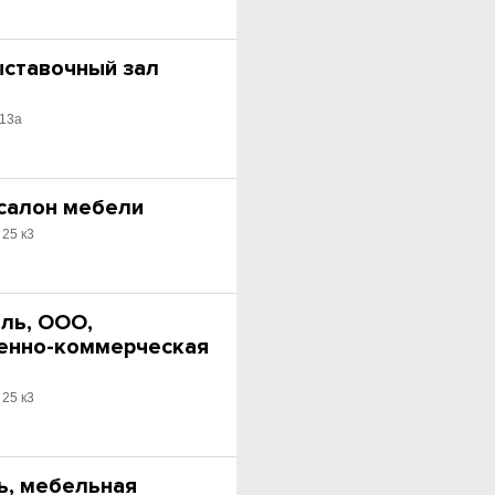
ыставочный зал
 13а
 салон мебели
 25 к3
ль, ООО,
енно-коммерческая
 25 к3
ь, мебельная