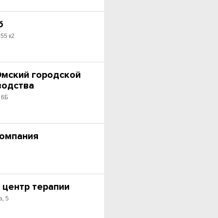
б
155 к2
Омский городской
водства
 6Б
компания
 центр терапии
, 5