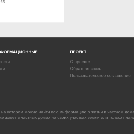
 6Б
НФОРМАЦИОННЫЕ
ПРОЕКТ
вости
О проекте
оги
Обратная связь
Пользовательское соглашение
, на котором можно найти всю информацию о жизни в частном доме
уже живет в частных домах на своих участках земли или только план