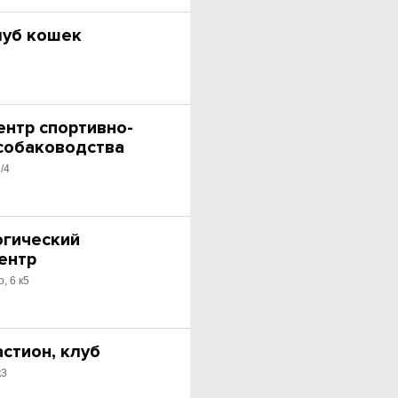
луб кошек
ентр спортивно-
собаководства
/4
огический
ентр
, 6 к5
стион, клуб
к3