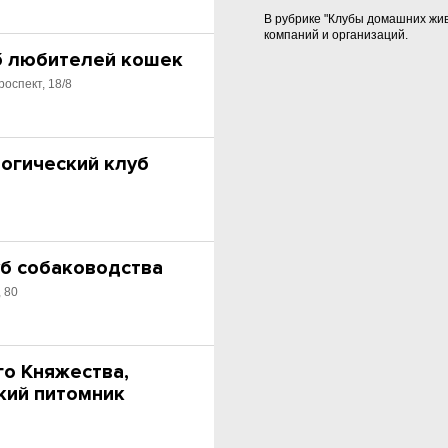
В рубрике "Клубы домашних жи
компаний и организаций.
б любителей кошек
роспект, 18/8
логический клуб
уб собаководства
, 80
го Княжества,
кий питомник