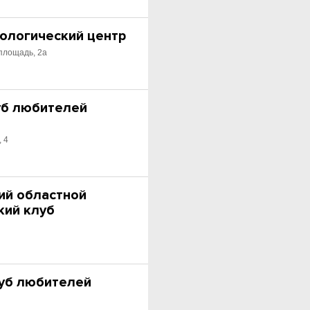
нологический центр
площадь, 2а
уб любителей
, 4
ий областной
кий клуб
луб любителей