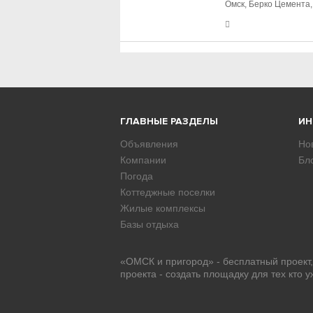
Омск, Берко Цемента,
ГЛАВНЫЕ РАЗДЕЛЫ
И
Объявления
Но
Компании
Бл
Погода
Коттеджные поселки
Жилые комплексы
Базы отдыха
«ОМСК и пригород» - бесплатный проект
проекта - создать площадку для тех кто 