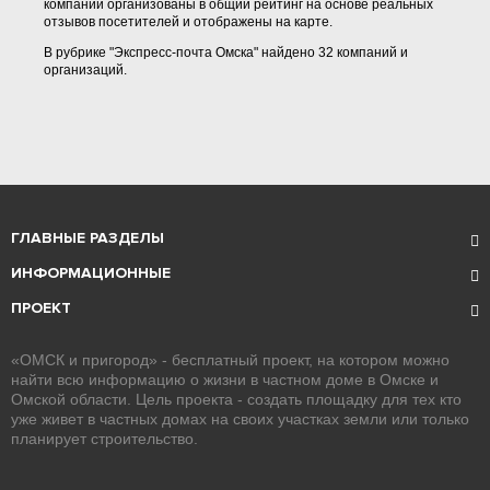
компании организованы в общий рейтинг на основе реальных
отзывов посетителей и отображены на карте.
В рубрике "Экспресс-почта Омска" найдено 32 компаний и
организаций.
ГЛАВНЫЕ РАЗДЕЛЫ
ИНФОРМАЦИОННЫЕ
ПРОЕКТ
«ОМСК и пригород» - бесплатный проект, на котором можно
найти всю информацию о жизни в частном доме в Омске и
Омской области. Цель проекта - создать площадку для тех кто
уже живет в частных домах на своих участках земли или только
планирует строительство.