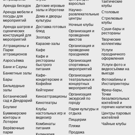
тактические
взрослых
Аренда беседок
Детские игровые
клубы
залы и Игротеки
Научно-
Аренда мебели и
Столовые
развлекательные
посуды для
Дома и дворцы
центры
Стрелковые
мероприятий
культуры
клубы
Ночные клубы
Аренда шатров и
Доставка готовых
Суши-бары и
сценических
блюд
Организация и
рестораны
конструкций для
проведение
Зоопарк
мероприятий
квестов
Творческие
Караоке-залы
коллективы
Аттракционы и
Организация и
Парки
Кафе
проведение
Услуги
аттракционов
праздников
праздничного
Кафе и
оформления
Аэросъёмка
рестораны
Организация
быстрого
спортивных
Услуги фото и
Бани и Сауны
питания
мероприятий
видеосъёмки на
Банкетные залы
выезде
Кафе-
Организация
Бары
кондитерские и
театральных и
Фотокабины и
Кофейни
концертных
Инстапринтеры
Бильярдные
мероприятий
залы
Кейтеринг
Фреш-бары,
Организация
Точки
Ботанический
Киноаттракционы
экскурсий по
безалкогольных
сад и Дендрарий
Кинотеатры
городу
коктейлей и
Боулинг
горячих напитков
Клубы
Парки культуры и
Букмекерские
настольных игр и
отдыха
Центры паровых
конторы и
видеоигр
коктейлей
Пиццерии
Лотереи
Комбинаты
Чайные клубы
Пляжи
Верёвочные
питания
парки
Продажа
Кулинария