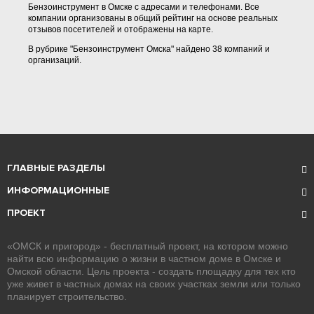
Бензоинструмент в Омске с адресами и телефонами. Все
компании организованы в общий рейтинг на основе реальных
отзывов посетителей и отображены на карте.
В рубрике "Бензоинструмент Омска" найдено 38 компаний и
организаций.
ГЛАВНЫЕ РАЗДЕЛЫ
ИНФОРМАЦИОННЫЕ
ПРОЕКТ
«ОМСК и пригород» - бесплатный проект, на котором можно
найти всю информацию о жизни в частном доме в Омске и
Омской области. Цель проекта - создать площадку для тех кто
уже живет в частных домах на своих участках земли или только
планирует строительство.