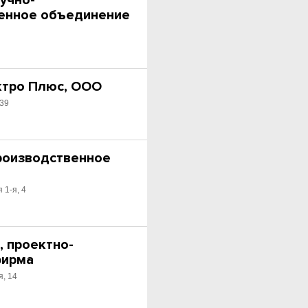
учно-
енное объединение
тро Плюс, ООО
 39
роизводственное
 1-я, 4
, проектно-
фирма
я, 14