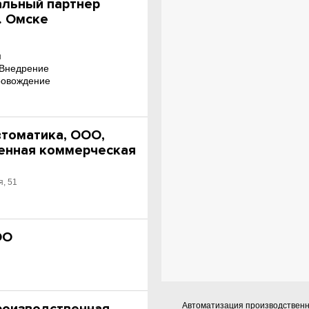
льный партнер
. Омске
м
.Внедрение
ровождение
томатика, ООО,
енная коммерческая
я, 51
ОО
Автоматизация производственн