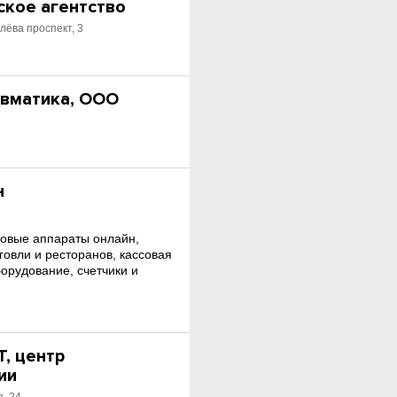
ское агентство
лёва проспект, 3
вматика, ООО
н
совые аппараты онлайн,
говли и ресторанов, кассовая
борудование, счетчики и
.
, центр
ии