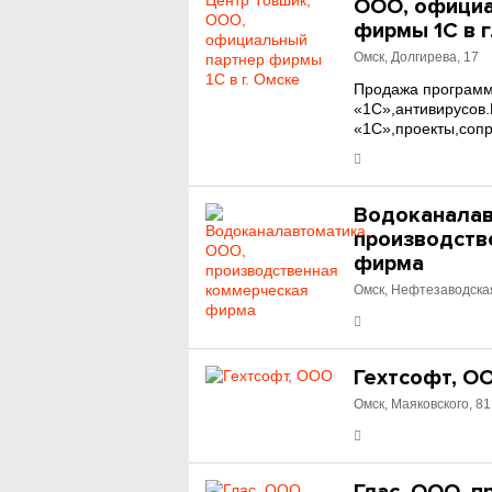
ООО, официа
фирмы 1С в г
Омск, Долгирева, 17
Продажа програм
«1С»,антивирусов
«1С»,проекты,соп
Водоканалав
производств
фирма
Омск, Нефтезаводска
Гехтсофт, О
Омск, Маяковского, 81