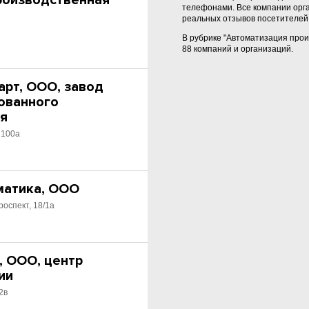
производственная
телефонами. Все компании орг
реальных отзывов посетителей 
В рубрике "Автоматизация про
88 компаний и организаций.
арт, ООО, завод
ованного
я
 100а
матика, ООО
роспект, 18/1а
, ООО, центр
ии
2в