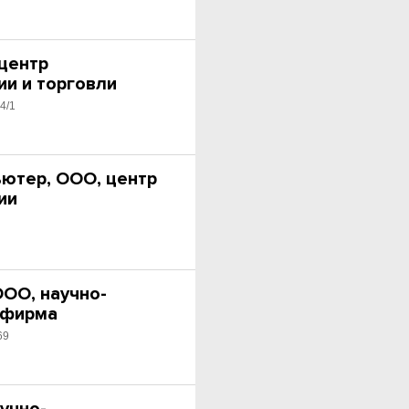
 центр
ии и торговли
4/1
ютер, ООО, центр
ии
ООО, научно-
 фирма
69