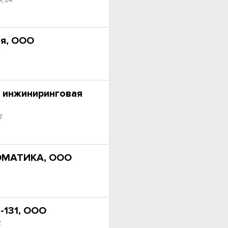
, 24
я, ООО
а
, инжиниринговая
7
ОМАТИКА, ООО
-131, ООО
2