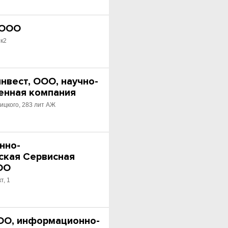
 ООО
 к2
нвест, ООО, научно-
енная компания
ицкого, 283 лит АЖ
нно-
ская Сервисная
ОО
т, 1
ОО, информационно-