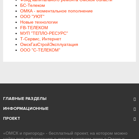
БС-Телеком
ОМКА - моментальное пополнение
ООО "УЮТ"
Новые технологии
FB-ТЕЛЕКОМ
МУП "ТЕПЛО-РЕСУРС"
Т-Сервис, Интернет
ОмскГазСтройЭксплуатация
ООО "С-ТЕЛЕКОМ"
ГЛАВНЫЕ РАЗДЕЛЫ
ИНФОРМАЦИОННЫЕ
ПРОЕКТ
«ОМСК и пригород» - бесплатный проект, на котором можно
найти всю информацию о жизни в частном доме в Омске и