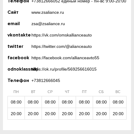
Телефон
+73812666052 единый номер - пн-вс 9:00-20:00
Сайт
www.zsaliance.ru
email
zsa@zsaliance.ru
vkontakte
https://vk.com/omskallianceauto
twitter
https://twitter.com/@alianceauto
facebook
https://facebook.com/allianceavto55
odnoklassniki
https://ok.ru/profile/569256616015
Телефон
+73812666045
ПН
ВТ
СР
ЧТ
ПТ
СБ
ВС
08:00
08:00
08:00
08:00
08:00
08:00
08:00
20:00
20:00
20:00
20:00
20:00
20:00
20:00