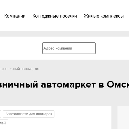
Компании
Коттеджные поселки
Жилые комплексы
о-розничный автомаркет
зничный автомаркет в Омс
Автозапчасти для иномарок
илей