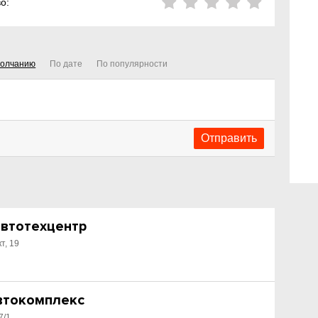
о:
молчанию
По дате
По популярности
автотехцентр
т, 19
автокомплекс
7/1