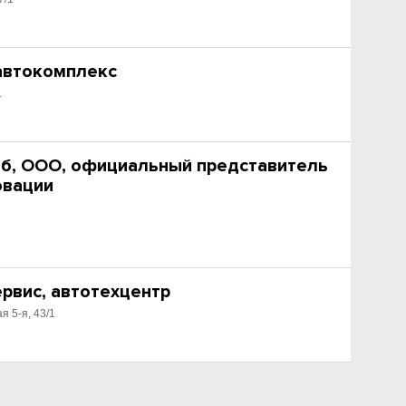
 автокомплекс
1
б, ООО, официальный представитель
овации
рвис, автотехцентр
я 5-я, 43/1