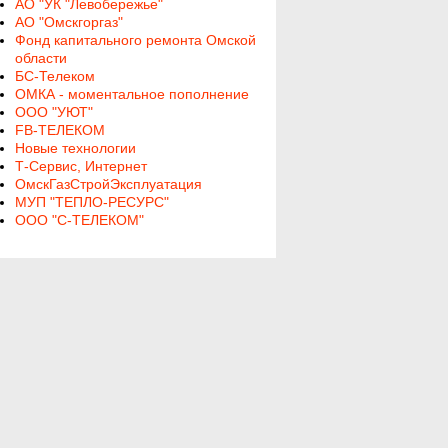
АО "УК "Левобережье"
АО "Омскгоргаз"
Фонд капитального ремонта Омской
области
БС-Телеком
ОМКА - моментальное пополнение
ООО "УЮТ"
FB-ТЕЛЕКОМ
Новые технологии
Т-Сервис, Интернет
ОмскГазСтройЭксплуатация
МУП "ТЕПЛО-РЕСУРС"
ООО "С-ТЕЛЕКОМ"