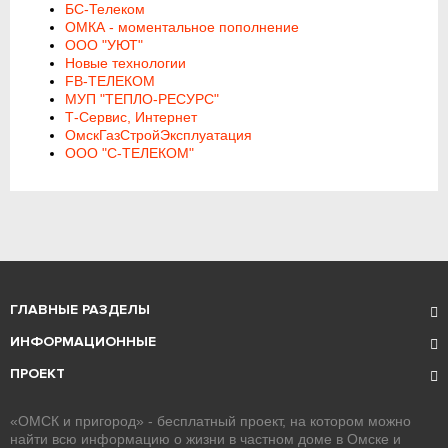
БС-Телеком
ОМКА - моментальное пополнение
ООО "УЮТ"
Новые технологии
FB-ТЕЛЕКОМ
МУП "ТЕПЛО-РЕСУРС"
Т-Сервис, Интернет
ОмскГазСтройЭксплуатация
ООО "С-ТЕЛЕКОМ"
ГЛАВНЫЕ РАЗДЕЛЫ
ИНФОРМАЦИОННЫЕ
ПРОЕКТ
«ОМСК и пригород» - бесплатный проект, на котором можно
найти всю информацию о жизни в частном доме в Омске и