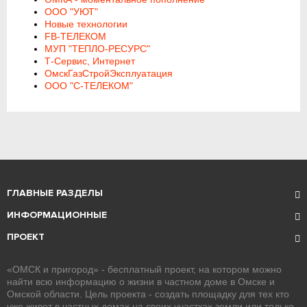
ООО "УЮТ"
Новые технологии
FB-ТЕЛЕКОМ
МУП "ТЕПЛО-РЕСУРС"
Т-Сервис, Интернет
ОмскГазСтройЭксплуатация
ООО "С-ТЕЛЕКОМ"
ГЛАВНЫЕ РАЗДЕЛЫ
ИНФОРМАЦИОННЫЕ
ПРОЕКТ
«ОМСК и пригород» - бесплатный проект, на котором можно
найти всю информацию о жизни в частном доме в Омске и
Омской области. Цель проекта - создать площадку для тех кто
уже живет в частных домах на своих участках земли или только