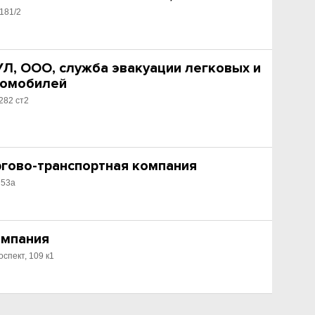
 181/2
, ООО, служба эвакуации легковых и
томобилей
282 ст2
ргово-транспортная компания
 53а
омпания
спект, 109 к1