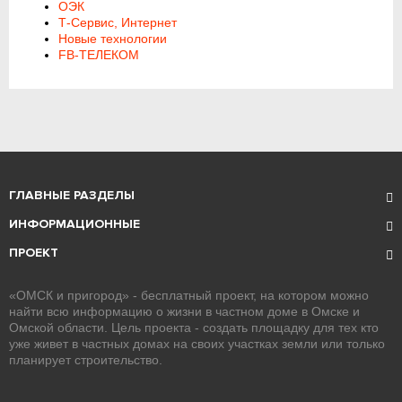
ОЭК
Т-Сервис, Интернет
Новые технологии
FB-ТЕЛЕКОМ
ГЛАВНЫЕ РАЗДЕЛЫ
ИНФОРМАЦИОННЫЕ
ПРОЕКТ
«ОМСК и пригород» - бесплатный проект, на котором можно
найти всю информацию о жизни в частном доме в Омске и
Омской области. Цель проекта - создать площадку для тех кто
уже живет в частных домах на своих участках земли или только
планирует строительство.