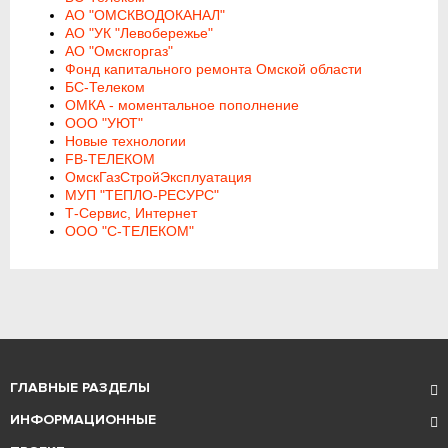
АО "ОМСКВОДОКАНАЛ"
АО "УК "Левобережье"
АО "Омскгоргаз"
Фонд капитального ремонта Омской области
БС-Телеком
ОМКА - моментальное пополнение
ООО "УЮТ"
Новые технологии
FB-ТЕЛЕКОМ
ОмскГазСтройЭксплуатация
МУП "ТЕПЛО-РЕСУРС"
Т-Сервис, Интернет
ООО "С-ТЕЛЕКОМ"
ГЛАВНЫЕ РАЗДЕЛЫ
ИНФОРМАЦИОННЫЕ