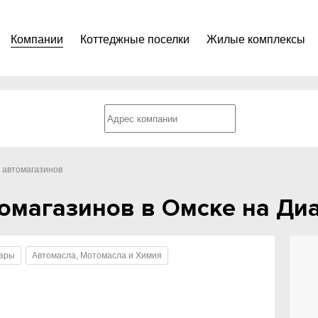
Компании
Коттеджные поселки
Жилые комплексы
ь автомагазинов
томагазинов в Омске на Диа
уары
Автомасла, Мотомасла и Химия