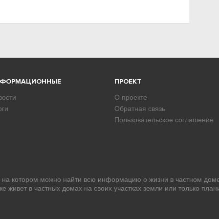
НФОРМАЦИОННЫЕ
ПРОЕКТ
вости
О проекте
оги
Обратная связь
Пользовательское соглашение
, на котором можно найти всю информацию о жизни в частном доме
уже живет в частных домах на своих участках земли или только план