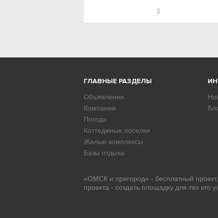
ГЛАВНЫЕ РАЗДЕЛЫ
И
Объявления
Но
Компании
Бл
Погода
Коттеджные поселки
Жилые комплексы
Базы отдыха
«ОМСК и пригород» - бесплатный проект
проекта - создать площадку для тех кто 