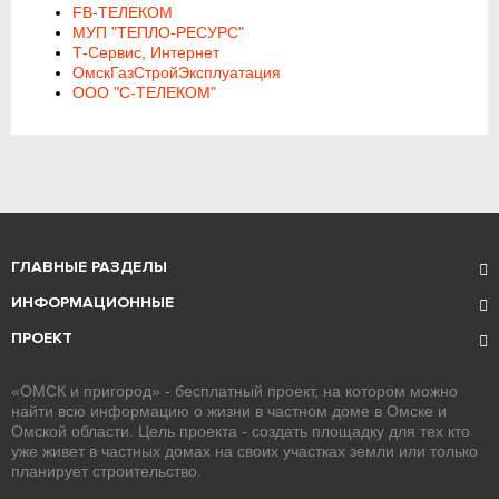
FB-ТЕЛЕКОМ
МУП "ТЕПЛО-РЕСУРС"
Т-Сервис, Интернет
ОмскГазСтройЭксплуатация
ООО "С-ТЕЛЕКОМ"
ГЛАВНЫЕ РАЗДЕЛЫ
ИНФОРМАЦИОННЫЕ
ПРОЕКТ
«ОМСК и пригород» - бесплатный проект, на котором можно
найти всю информацию о жизни в частном доме в Омске и
Омской области. Цель проекта - создать площадку для тех кто
уже живет в частных домах на своих участках земли или только
планирует строительство.