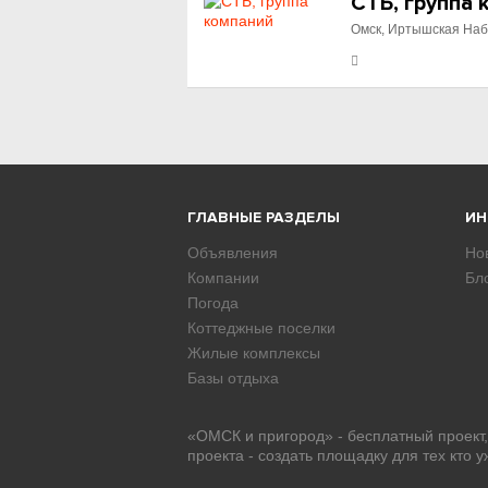
СТБ, группа 
Омск, Иртышская Наб
ГЛАВНЫЕ РАЗДЕЛЫ
И
Объявления
Но
Компании
Бл
Погода
Коттеджные поселки
Жилые комплексы
Базы отдыха
«ОМСК и пригород» - бесплатный проект
проекта - создать площадку для тех кто 