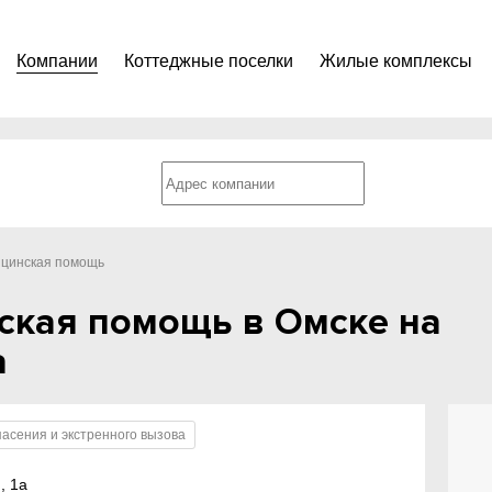
Компании
Коттеджные поселки
Жилые комплексы
ицинская помощь
ская помощь в Омске на
а
асения и экстренного вызова
, 1а