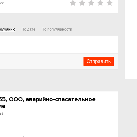
о:
молчанию
По дате
По популярности
5, ООО, аварийно-спасательное
ие
2в