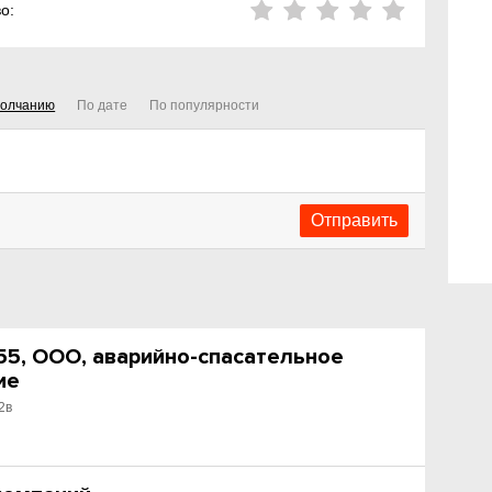
о:
молчанию
По дате
По популярности
5, ООО, аварийно-спасательное
ие
2в