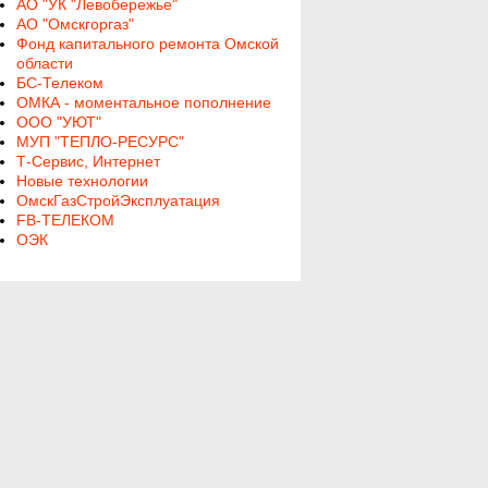
АО "УК "Левобережье"
АО "Омскгоргаз"
Фонд капитального ремонта Омской
области
БС-Телеком
ОМКА - моментальное пополнение
ООО "УЮТ"
МУП "ТЕПЛО-РЕСУРС"
Т-Сервис, Интернет
Новые технологии
ОмскГазСтройЭксплуатация
FB-ТЕЛЕКОМ
ОЭК