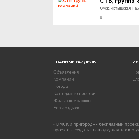
СТБ, группа 
Омск, Иртышская Наб
ГЛАВНЫЕ РАЗДЕЛЫ
И
Объявления
Но
Компании
Бл
Погода
Коттеджные поселки
Жилые комплексы
Базы отдыха
«ОМСК и пригород» - бесплатный проект
проекта - создать площадку для тех кто 