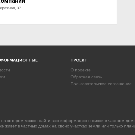
компаний
ережная, 37
НФОРМАЦИОННЫЕ
ПРОЕКТ
вости
О проекте
оги
Обратная связь
Пользовательское соглашение
, на котором можно найти всю информацию о жизни в частном доме
уже живет в частных домах на своих участках земли или только план