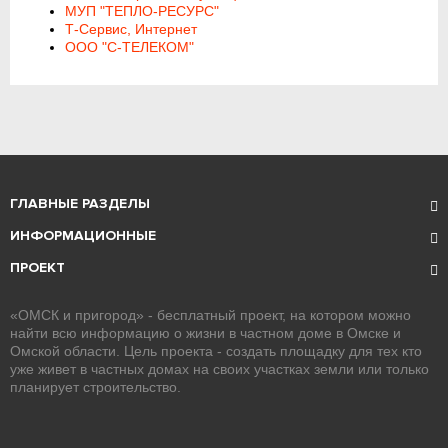
МУП "ТЕПЛО-РЕСУРС"
Т-Сервис, Интернет
ООО "С-ТЕЛЕКОМ"
ГЛАВНЫЕ РАЗДЕЛЫ
ИНФОРМАЦИОННЫЕ
ПРОЕКТ
«ОМСК и пригород» - бесплатный проект, на котором можно
найти всю информацию о жизни в частном доме в Омске и
Омской области. Цель проекта - создать площадку для тех кто
уже живет в частных домах на своих участках земли или только
планирует строительство.