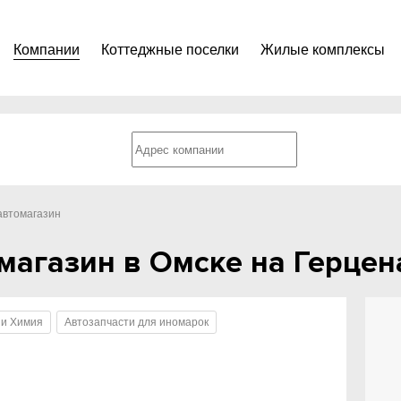
Компании
Коттеджные поселки
Жилые комплексы
 автомагазин
магазин в Омске на Герцена
 и Химия
Автозапчасти для иномарок