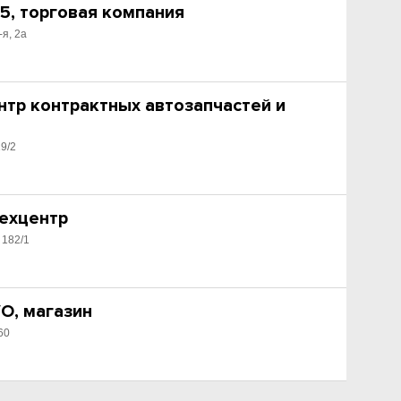
5, торговая компания
-я, 2а
нтр контрактных автозапчастей и
19/2
техцентр
 182/1
O, магазин
60