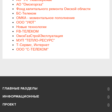
АО "Омскгоргаз"
Фонд капитального ремонта Омской области
БС-Телеком
ОМКА - моментальное пополнение
ООО "УЮТ"
Новые технологии
FB-ТЕЛЕКОМ
ОмскГазСтройЭксплуатация
МУП "ТЕПЛО-РЕСУРС"
Т-Сервис, Интернет
ООО "С-ТЕЛЕКОМ"
ГЛАВНЫЕ РАЗДЕЛЫ
ИНФОРМАЦИОННЫЕ
ПРОЕКТ