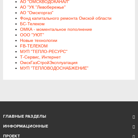
АО "ОМСКВОДОКАНАЛ"
АО "УК "Левобережье"
АО "Омскгоргаз"
Фонд капитального ремонта Омской области
БС-Телеком
ОМКА - моментальное пополнение
ООО "УЮТ"
Новые технологии
FB-ТЕЛЕКОМ
МУП "ТЕПЛО-РЕСУРС"
Т-Сервис, Интернет
ОмскГазСтройЭксплуатация
МУП "ТЕПЛОВОДОСНАБЖЕНИЕ"
ГЛАВНЫЕ РАЗДЕЛЫ
ИНФОРМАЦИОННЫЕ
ПРОЕКТ