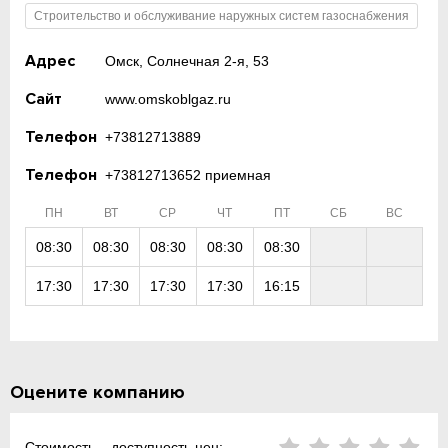
Строительство и обслуживание наружных систем газоснабжения
Адрес
Омск, Солнечная 2-я, 53
Сайт
www.omskoblgaz.ru
Телефон
+73812713889
Телефон
+73812713652 приемная
ПН
ВТ
СР
ЧТ
ПТ
СБ
ВС
08:30
08:30
08:30
08:30
08:30
17:30
17:30
17:30
17:30
16:15
Оцените компанию
Стоимость – доступность цен: