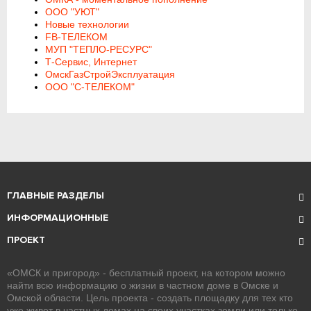
ООО "УЮТ"
Новые технологии
FB-ТЕЛЕКОМ
МУП "ТЕПЛО-РЕСУРС"
Т-Сервис, Интернет
ОмскГазСтройЭксплуатация
ООО "С-ТЕЛЕКОМ"
ГЛАВНЫЕ РАЗДЕЛЫ
ИНФОРМАЦИОННЫЕ
ПРОЕКТ
«ОМСК и пригород» - бесплатный проект, на котором можно
найти всю информацию о жизни в частном доме в Омске и
Омской области. Цель проекта - создать площадку для тех кто
уже живет в частных домах на своих участках земли или только