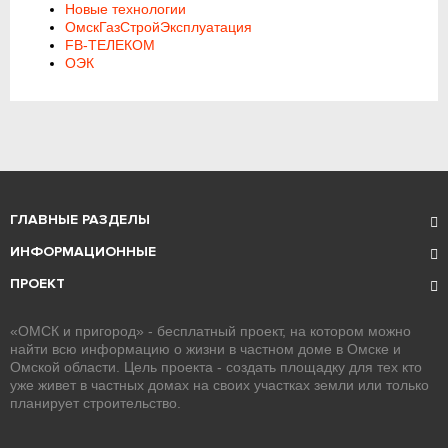
Новые технологии
ОмскГазСтройЭксплуатация
FB-ТЕЛЕКОМ
ОЭК
ГЛАВНЫЕ РАЗДЕЛЫ
ИНФОРМАЦИОННЫЕ
ПРОЕКТ
«ОМСК и пригород» - бесплатный проект, на котором можно
найти всю информацию о жизни в частном доме в Омске и
Омской области. Цель проекта - создать площадку для тех кто
уже живет в частных домах на своих участках земли или только
планирует строительство.