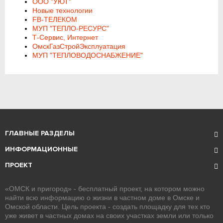
ООО "УЮТ"
Новые технологии
FB-ТЕЛЕКОМ
МУП "ТЕПЛО-РЕСУРС"
Т-Сервис, Интернет
ОмскГазСтройЭксплуатация
МУП "ТЕПЛОВОДОСНАБЖЕНИЕ"
ГЛАВНЫЕ РАЗДЕЛЫ
ИНФОРМАЦИОННЫЕ
ПРОЕКТ
«ОМСК и пригород» - бесплатный проект, на котором можно
найти всю информацию о жизни в частном доме в Омске и
Омской области. Цель проекта - создать площадку для тех кто
уже живет в частных домах на своих участках земли или только