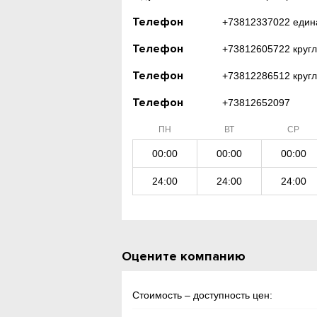
Телефон
+73812337022 едина
Телефон
+73812605722 кругл
Телефон
+73812286512 кругл
Телефон
+73812652097
ПН
ВТ
СР
00:00
00:00
00:00
24:00
24:00
24:00
Оцените компанию
Стоимость – доступность цен: