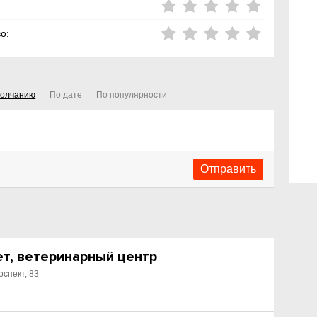
о:
молчанию
По дате
По популярности
, ветеринарный центр
оспект, 83