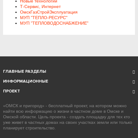
Новые технологии
Т-Сервис, Интернет
ОмскГазСтройЭксплуатация
МУП "ТЕПЛО-РЕСУРС"
МУП "ТЕПЛОВОДОСНАБЖЕНИЕ"
ГЛАВНЫЕ РАЗДЕЛЫ
ИНФОРМАЦИОННЫЕ
ПРОЕКТ
«ОМСК и пригород» - бесплатный проект, на котором можно
найти всю информацию о жизни в частном доме в Омске и
Омской области. Цель проекта - создать площадку для тех кто
уже живет в частных домах на своих участках земли или только
планирует строительство.