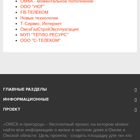
ОМКА - моментальное пополнение
ООО "УЮТ"
FB-ТЕЛЕКОМ
Новые технологии
Т-Сервис, Интернет
ОмскГазСтройЭксплуатация
МУП "ТЕПЛО-РЕСУРС"
ООО "С-ТЕЛЕКОМ"
ГЛАВНЫЕ РАЗДЕЛЫ
ИНФОРМАЦИОННЫЕ
ПРОЕКТ
«ОМСК и пригород» - бесплатный проект, на котором можно
найти всю информацию о жизни в частном доме в Омске и
Омской области. Цель проекта - создать площадку для тех кто