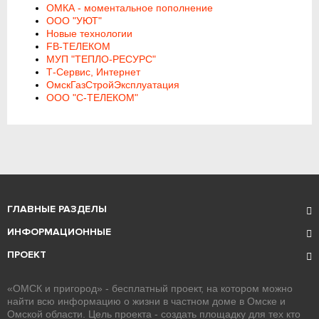
ОМКА - моментальное пополнение
ООО "УЮТ"
Новые технологии
FB-ТЕЛЕКОМ
МУП "ТЕПЛО-РЕСУРС"
Т-Сервис, Интернет
ОмскГазСтройЭксплуатация
ООО "С-ТЕЛЕКОМ"
ГЛАВНЫЕ РАЗДЕЛЫ
ИНФОРМАЦИОННЫЕ
ПРОЕКТ
«ОМСК и пригород» - бесплатный проект, на котором можно
найти всю информацию о жизни в частном доме в Омске и
Омской области. Цель проекта - создать площадку для тех кто