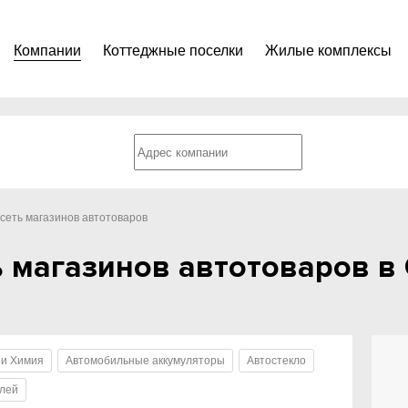
Компании
Коттеджные поселки
Жилые комплексы
 сеть магазинов автотоваров
ь магазинов автотоваров в
 и Химия
Автомобильные аккумуляторы
Автостекло
илей