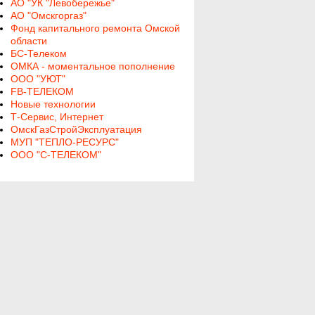
АО "УК "Левобережье"
АО "Омскгоргаз"
Фонд капитального ремонта Омской
области
БС-Телеком
ОМКА - моментальное пополнение
ООО "УЮТ"
FB-ТЕЛЕКОМ
Новые технологии
Т-Сервис, Интернет
ОмскГазСтройЭксплуатация
МУП "ТЕПЛО-РЕСУРС"
ООО "С-ТЕЛЕКОМ"