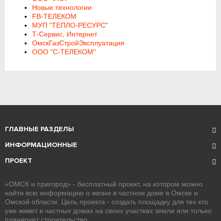
Новые технологии
FB-ТЕЛЕКОМ
МУП "ТЕПЛО-РЕСУРС"
Т-Сервис, Интернет
ОмскГазСтройЭксплуатация
ООО "С-ТЕЛЕКОМ"
ГЛАВНЫЕ РАЗДЕЛЫ
ИНФОРМАЦИОННЫЕ
ПРОЕКТ
«ОМСК и пригород» - бесплатный проект, на котором можно
найти всю информацию о жизни в частном доме в Омске и
Омской области. Цель проекта - создать площадку для тех кто
уже живет в частных домах на своих участках земли или только
планирует строительство.