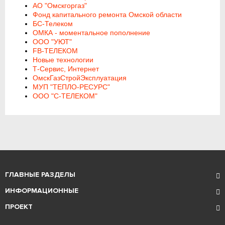
АО "Омскгоргаз"
Фонд капитального ремонта Омской области
БС-Телеком
ОМКА - моментальное пополнение
ООО "УЮТ"
FB-ТЕЛЕКОМ
Новые технологии
Т-Сервис, Интернет
ОмскГазСтройЭксплуатация
МУП "ТЕПЛО-РЕСУРС"
ООО "С-ТЕЛЕКОМ"
ГЛАВНЫЕ РАЗДЕЛЫ
ИНФОРМАЦИОННЫЕ
ПРОЕКТ