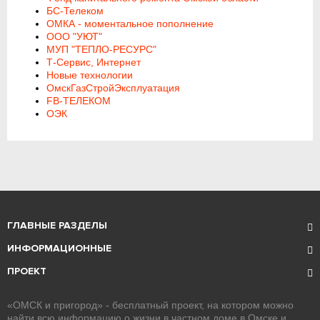
БС-Телеком
ОМКА - моментальное пополнение
ООО "УЮТ"
МУП "ТЕПЛО-РЕСУРС"
Т-Сервис, Интернет
Новые технологии
ОмскГазСтройЭксплуатация
FB-ТЕЛЕКОМ
ОЭК
ГЛАВНЫЕ РАЗДЕЛЫ
ИНФОРМАЦИОННЫЕ
ПРОЕКТ
«ОМСК и пригород» - бесплатный проект, на котором можно
найти всю информацию о жизни в частном доме в Омске и