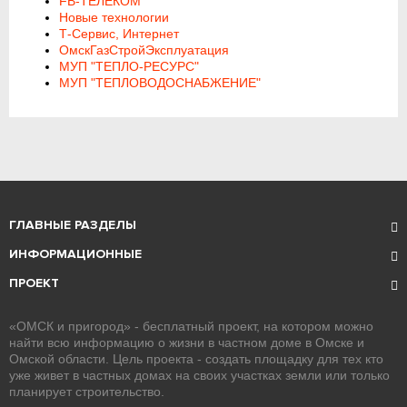
FB-ТЕЛЕКОМ
Новые технологии
Т-Сервис, Интернет
ОмскГазСтройЭксплуатация
МУП "ТЕПЛО-РЕСУРС"
МУП "ТЕПЛОВОДОСНАБЖЕНИЕ"
ГЛАВНЫЕ РАЗДЕЛЫ
ИНФОРМАЦИОННЫЕ
ПРОЕКТ
«ОМСК и пригород» - бесплатный проект, на котором можно
найти всю информацию о жизни в частном доме в Омске и
Омской области. Цель проекта - создать площадку для тех кто
уже живет в частных домах на своих участках земли или только
планирует строительство.