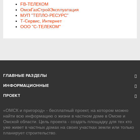
FB-ТЕЛЕКОМ
ОмскГазСтройЭксплуатация
МУП "ТЕПЛО-РЕСУРС"
Т-Сервис, Интернет
ООО "С-ТЕЛЕКОМ"
ГЛАВНЫЕ РАЗДЕЛЫ
ИНФОРМАЦИОННЫЕ
ПРОЕКТ
«ОМСК и пригород» - бесплатный проект, на котором можно
найти всю информацию о жизни в частном доме в Омске и
Омской области. Цель проекта - создать площадку для тех кто
уже живет в частных домах на своих участках земли или только
планирует строительство.