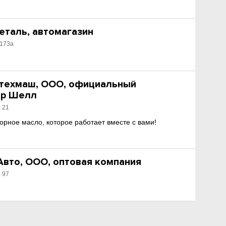
еталь, автомагазин
 173а
техмаш, ООО, официальный
ор Шелл
 21
торное масло, которое работает вместе с вами!
вто, ООО, оптовая компания
 97