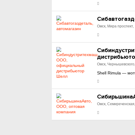
Сибавтогазд
Омск, Мира проспект,
Сибиндустри
дистрибьют
Омск, Чернышевского,
Shell Rimula — мо
СибирьшинаА
Омск, Семиреченская,