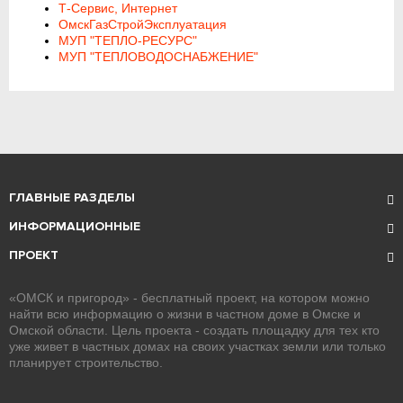
Т-Сервис, Интернет
ОмскГазСтройЭксплуатация
МУП "ТЕПЛО-РЕСУРС"
МУП "ТЕПЛОВОДОСНАБЖЕНИЕ"
ГЛАВНЫЕ РАЗДЕЛЫ
ИНФОРМАЦИОННЫЕ
ПРОЕКТ
«ОМСК и пригород» - бесплатный проект, на котором можно
найти всю информацию о жизни в частном доме в Омске и
Омской области. Цель проекта - создать площадку для тех кто
уже живет в частных домах на своих участках земли или только
планирует строительство.