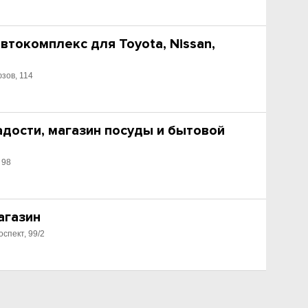
втокомплекс для Toyota, Nissan,
зов, 114
дости, магазин посуды и бытовой
 98
агазин
спект, 99/2