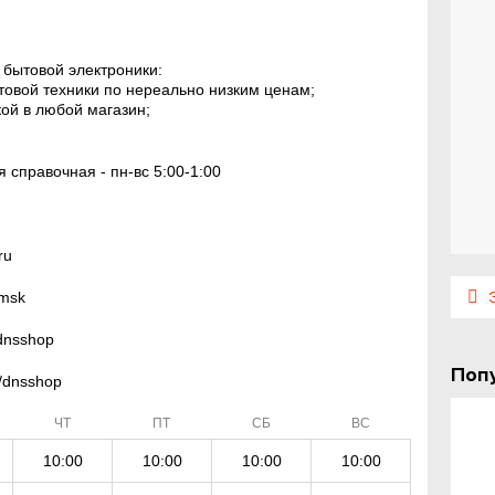
 бытовой электроники:
товой техники по нереально низким ценам;
кой в любой магазин;
 справочная - пн-вс 5:00-1:00
ru
omsk
Э
@dnsshop
Поп
m/dnsshop
ЧТ
ПТ
СБ
ВС
10:00
10:00
10:00
10:00