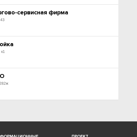
оргово-сервисная фирма
 43
мойка
 к1
ТО
 282ж
НФОРМАЦИОННЫЕ
ПРОЕКТ