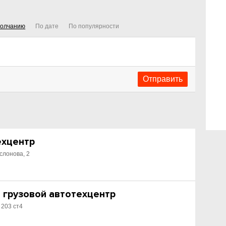
молчанию
По дате
По популярности
ехцентр
слонова, 2
 грузовой автотехцентр
 203 ст4