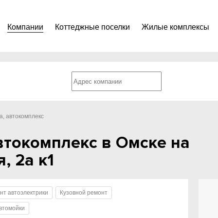
Компании
Коттеджные поселки
Жилые комплексы
а, автокомплекс
втокомплекс в Омске на
, 2а к1
нт автоэлектрики
Кузовной ремонт
втомойки