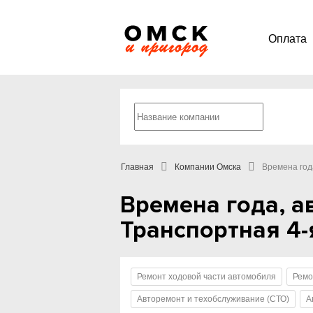
Оплата
Главная
Компании Омска
Времена год
Времена года, а
Транспортная 4-я
Ремонт ходовой части автомобиля
Ремо
Авторемонт и техобслуживание (СТО)
А