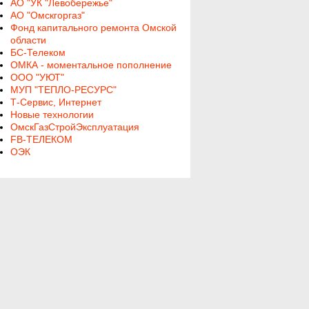
АО "УК "Левобережье"
АО "Омскгоргаз"
Фонд капитального ремонта Омской
области
БС-Телеком
ОМКА - моментальное пополнение
ООО "УЮТ"
МУП "ТЕПЛО-РЕСУРС"
Т-Сервис, Интернет
Новые технологии
ОмскГазСтройЭксплуатация
FB-ТЕЛЕКОМ
ОЭК