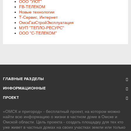
ООО "УЮТ"
FB-ТЕЛЕКОМ
Новые технологии
Т-Сервис, Интернет
ОмскГазСтройЭксплуатация
МУП "ТЕПЛО-РЕСУРС"
ООО "С-ТЕЛЕКОМ"
ГЛАВНЫЕ РАЗДЕЛЫ
ИНФОРМАЦИОННЫЕ
ПРОЕКТ
«ОМСК и пригород» - бесплатный проект, на котором можно
найти всю информацию о жизни в частном доме в Омске и
Омской области. Цель проекта - создать площадку для тех кто
уже живет в частных домах на своих участках земли или только