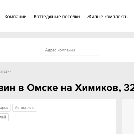
Компании
Коттеджные поселки
Жилые комплексы
магазин
азин в Омске на Химиков, 3
марок
Автостекло
илей