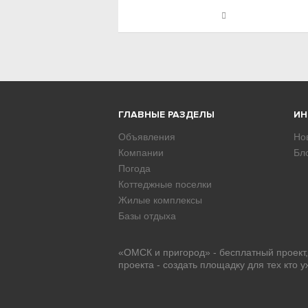
ГЛАВНЫЕ РАЗДЕЛЫ
И
Объявления
Но
Компании
Бл
Погода
Коттеджные поселки
Жилые комплексы
Базы отдыха
«ОМСК и пригород» - бесплатный проект
проекта - создать площадку для тех кто 