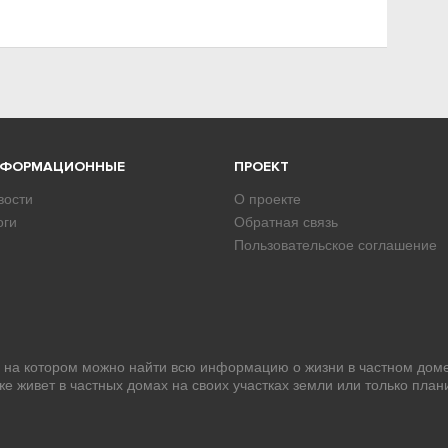
НФОРМАЦИОННЫЕ
ПРОЕКТ
вости
О проекте
оги
Обратная связь
Пользовательское соглашение
, на котором можно найти всю информацию о жизни в частном доме
уже живет в частных домах на своих участках земли или только план