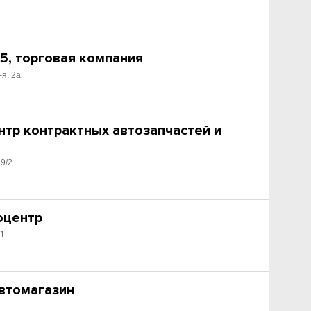
5, торговая компания
-я, 2а
нтр контрактных автозапчастей и
19/2
оцентр
/1
автомагазин