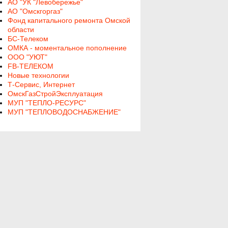
АО "УК "Левобережье"
АО "Омскгоргаз"
Фонд капитального ремонта Омской
области
БС-Телеком
ОМКА - моментальное пополнение
ООО "УЮТ"
FB-ТЕЛЕКОМ
Новые технологии
Т-Сервис, Интернет
ОмскГазСтройЭксплуатация
МУП "ТЕПЛО-РЕСУРС"
МУП "ТЕПЛОВОДОСНАБЖЕНИЕ"