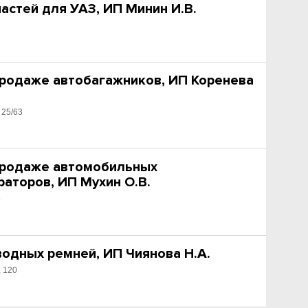
астей для УАЗ, ИП Минин И.В.
продаже автобагажников, ИП Коренева
 25/63
продаже автомобильных
аторов, ИП Мухин О.В.
5
водных ремней, ИП Чиянова Н.А.
, 120