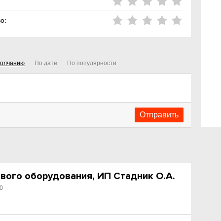
о:
молчанию
По дате
По популярности
вого оборудования, ИП Стадник О.А.
0