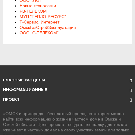
ООО "УЮТ"
Новые технологии
FB-ТЕЛЕКОМ
МУП "ТЕПЛО-РЕСУРС"
Т-Сервис, Интернет
ОмскГазСтройЭксплуатация
ООО "С-ТЕЛЕКОМ"
ГЛАВНЫЕ РАЗДЕЛЫ
ИНФОРМАЦИОННЫЕ
ПРОЕКТ
«ОМСК и пригород» - бесплатный проект, на котором можно
найти всю информацию о жизни в частном доме в Омске и
Омской области. Цель проекта - создать площадку для тех кто
уже живет в частных домах на своих участках земли или только