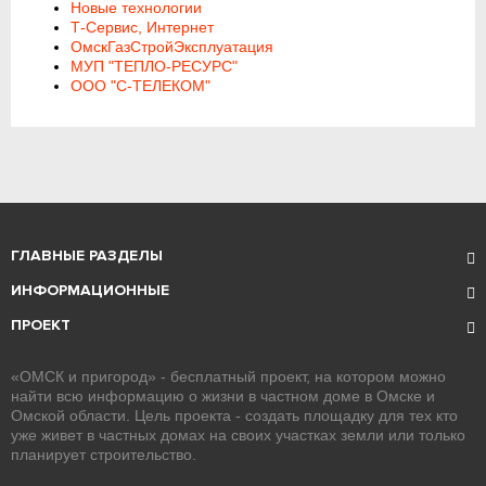
Новые технологии
Т-Сервис, Интернет
ОмскГазСтройЭксплуатация
МУП "ТЕПЛО-РЕСУРС"
ООО "С-ТЕЛЕКОМ"
ГЛАВНЫЕ РАЗДЕЛЫ
ИНФОРМАЦИОННЫЕ
ПРОЕКТ
«ОМСК и пригород» - бесплатный проект, на котором можно
найти всю информацию о жизни в частном доме в Омске и
Омской области. Цель проекта - создать площадку для тех кто
уже живет в частных домах на своих участках земли или только
планирует строительство.