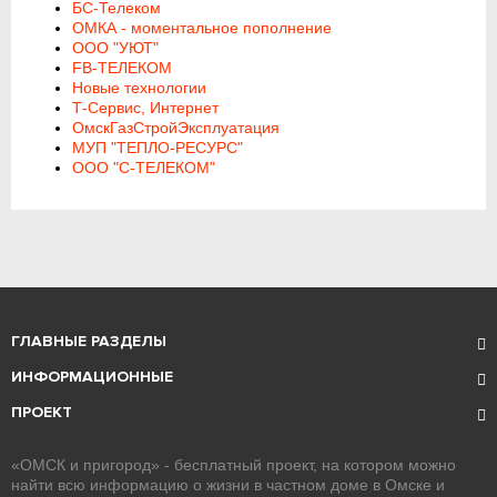
БС-Телеком
ОМКА - моментальное пополнение
ООО "УЮТ"
FB-ТЕЛЕКОМ
Новые технологии
Т-Сервис, Интернет
ОмскГазСтройЭксплуатация
МУП "ТЕПЛО-РЕСУРС"
ООО "С-ТЕЛЕКОМ"
ГЛАВНЫЕ РАЗДЕЛЫ
ИНФОРМАЦИОННЫЕ
ПРОЕКТ
«ОМСК и пригород» - бесплатный проект, на котором можно
найти всю информацию о жизни в частном доме в Омске и